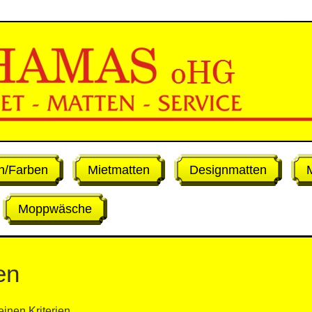
n/Farben
Mietmatten
Designmatten
Moppwäsche
en
einen Kriterien.