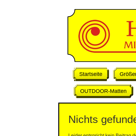
Skip
to
content
Startseite
Größe
OUTDOOR-Matten
Nichts gefund
Leider entspricht kein Beitrag d