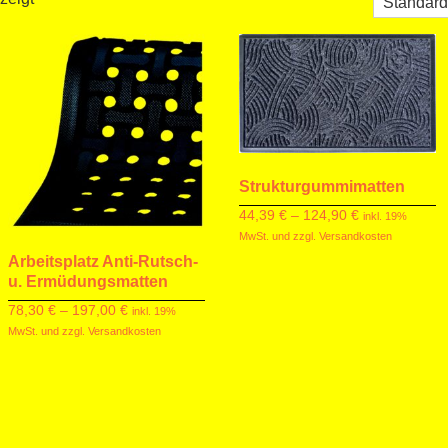
Strukturgummimatten
44,39
€
–
124,90
€
inkl. 19%
MwSt. und zzgl. Versandkosten
Arbeitsplatz Anti-Rutsch-
u. Ermüdungsmatten
78,30
€
–
197,00
€
inkl. 19%
MwSt. und zzgl. Versandkosten