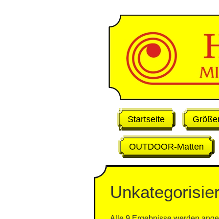
Skip
to
content
Startseite
Größe
OUTDOOR-Matten
Unkategorisier
Alle 9 Ergebnisse werden ange