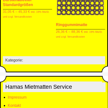
Standardgrößen
31,05
€
–
45,33
€
inkl. 19% MwSt.
und zzgl. Versandkosten
Ringgummimatte
26,36
€
–
88,36
€
inkl. 19% MwSt.
und zzgl. Versandkosten
Kategorie:
Hamas Mietmatten Service
Impressum
Kontakt