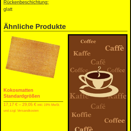
Rückenbeschichtung:
glatt
Ähnliche Produkte
Kokosmatten
Standardgrößen
17,17
€
–
29,05
€
inkl. 19% MwSt.
und zzgl. Versandkosten