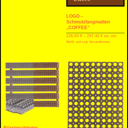
LOGO –
Schmutzfangmatten
„COFFEE“
226,69
€
–
297,40
€
inkl. 19%
MwSt. und zzgl. Versandkosten
Bürstenabtreter