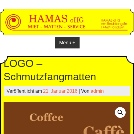
Skip
to
content
Menü +
LOGO –
Schmutzfangmatten
Veröffentlicht am
21. Januar 2016
| Von
admin