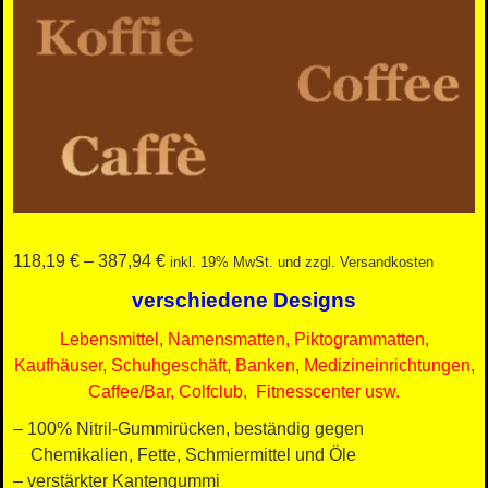
118,19
€
–
387,94
€
inkl. 19% MwSt. und zzgl. Versandkosten
verschiedene Designs
Lebensmittel, Namensmatten, Piktogrammatten,
Kaufhäuser, Schuhgeschäft, Banken, Medizineinrichtungen,
Caffee/Bar, Colfclub, Fitnesscenter usw.
– 100% Nitril-Gummirücken, beständig gegen
—
Chemikalien, Fette, Schmiermittel und Öle
– verstärkter Kantengummi